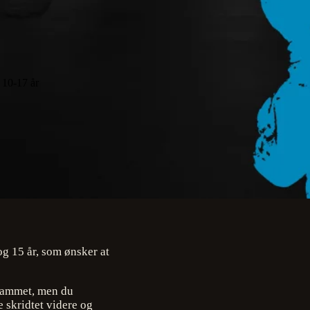
 10-17 år
g 15 år, som ønsker at
grammet, men du
 skridtet videre og