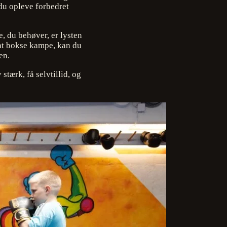
du opleve forbedret
e, du behøver, er lysten
 at bokse kampe, kan du
en.
tærk, få selvtillid, og