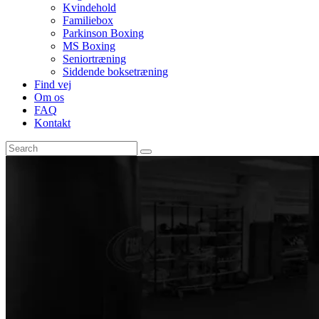
Kvindehold
Familiebox
Parkinson Boxing
MS Boxing
Seniortræning
Siddende boksetræning
Find vej
Om os
FAQ
Kontakt