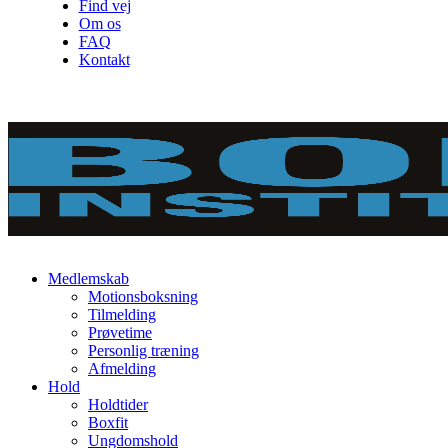
Find vej
Om os
FAQ
Kontakt
Medlemskab
Motionsboksning
Tilmelding
Prøvetime
Personlig træning
Afmelding
Hold
Holdtider
Boxfit
Ungdomshold