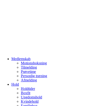
Medlemskab
Motionsboksning
Tilmelding
Prøvetime
Personlig træning
Afmelding
Hold
Holdtider
Boxfit
Ungdomshold
Kvindehold
Familiebox