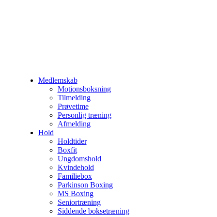
Medlemskab
Motionsboksning
Tilmelding
Prøvetime
Personlig træning
Afmelding
Hold
Holdtider
Boxfit
Ungdomshold
Kvindehold
Familiebox
Parkinson Boxing
MS Boxing
Seniortræning
Siddende boksetræning