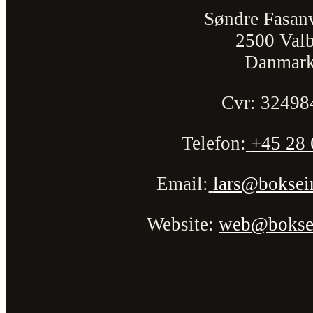
Søndre Fasan
2500 Val
Danmar
Cvr: 32498
Telefon:
+45 28 
Email:
lars@boksein
Website:
web@boksein