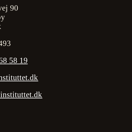
vej 90
by
k
493
68 58 19
stituttet.dk
stituttet.dk