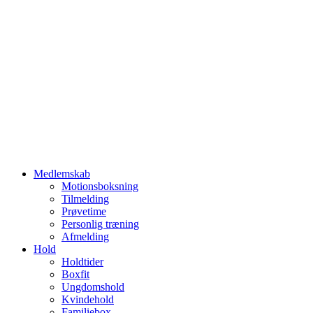
Medlemskab
Motionsboksning
Tilmelding
Prøvetime
Personlig træning
Afmelding
Hold
Holdtider
Boxfit
Ungdomshold
Kvindehold
Familiebox