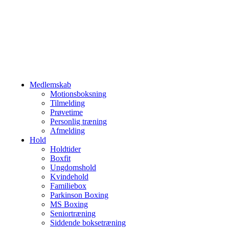
Medlemskab
Motionsboksning
Tilmelding
Prøvetime
Personlig træning
Afmelding
Hold
Holdtider
Boxfit
Ungdomshold
Kvindehold
Familiebox
Parkinson Boxing
MS Boxing
Seniortræning
Siddende boksetræning