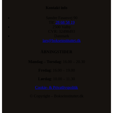
Kontakt info
Søndre Fasanvej 90
Tlf:
28 68 58 19
2500 Valby
CVR: 32498493
Danmark
lars@bokseinstituttet.dk
ÅBNINGSTIDER
Mandag – Torsdag
: 16.00 – 20.30
Fredag
: 16.00 – 19.00
Lørdag
: 10.00 – 11.30
Cookie- & Privatlivspolitik
© Copyright – Bokseinstituttet.dk